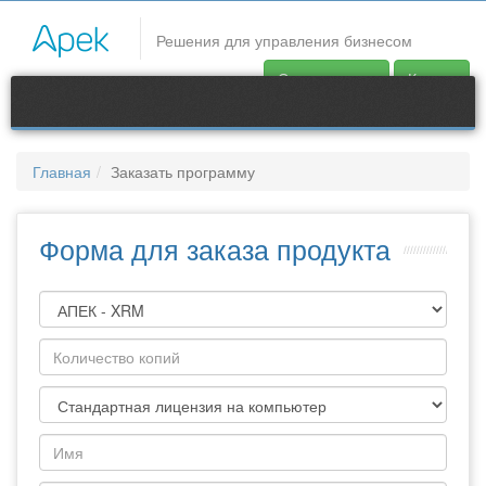
CRM системы
Решения для управления бизнесом
Заказать продукты компании АпекСофт: АПЕК - Контаткы,
Скачать демо
Купить
АПЕК CRM Lite, АПЕК Торговля и склад.
Продукты
Контакты
Главная
Заказать программу
support@apec.com.ua
Форма для заказа продукта