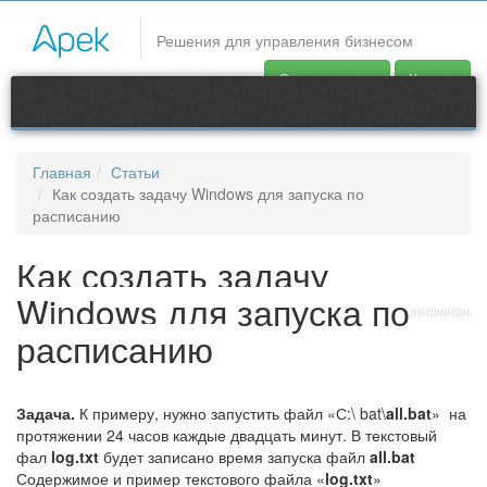
CRM системы
Решения для управления бизнесом
В статье рассмотрено на примере как создать задачу Windows
Скачать демо
Купить
для запуска по расписанию.
Продукты
Контакты
Главная
Статьи
Как создать задачу Windows для запуска по
support@apec.com.ua
расписанию
Как создать задачу
Windows для запуска по
расписанию
Задача.
К примеру, нужно запустить файл «С:\ bat\
all.bat
» на
протяжении 24 часов каждые двадцать минут. В текстовый
фал
log.txt
будет записано время запуска файл
all.bat
Содержимое и пример текстового файла «
log.txt
»